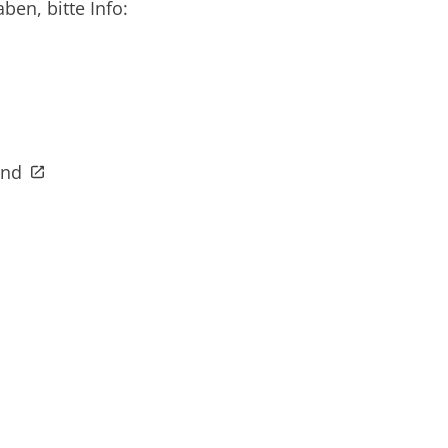
en, bitte Info:
and