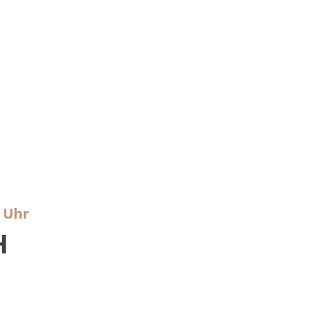
0 Uhr
H